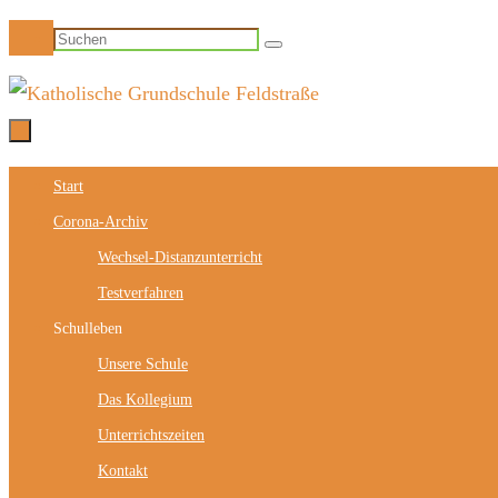
Zum
Suchen
Suchen
Inhalt
nach:
springen
Zum
Start
Inhalt
Corona-Archiv
springen
Wechsel-Distanzunterricht
Testverfahren
Schulleben
Unsere Schule
Das Kollegium
Unterrichtszeiten
Kontakt