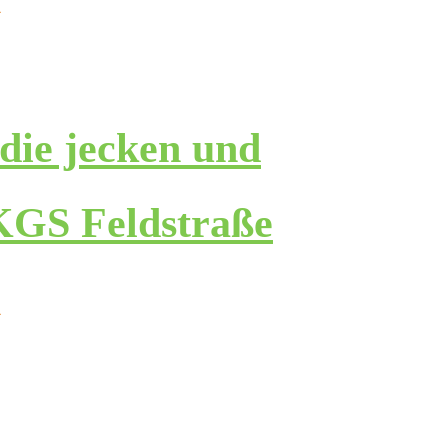
4
die jecken und
 KGS Feldstraße
4