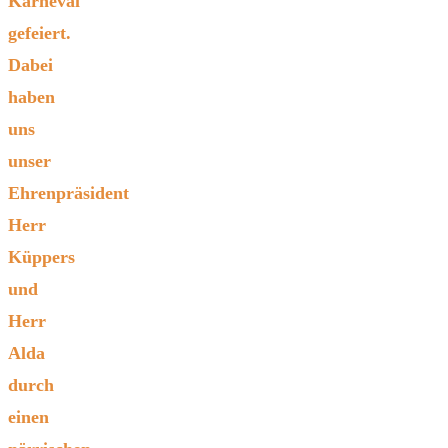
Karneval
gefeiert.
Dabei
haben
uns
unser
Ehrenpräsident
Herr
Küppers
und
Herr
Alda
durch
einen