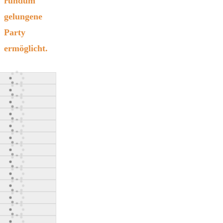
rundum
gelungene
Party
ermöglicht.