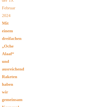
der 19.
Februar
2024
Mit
einem
dreifachen
„Oche
Alaaf“
und
ausreichend
Raketen
haben
wir
gemeinsam