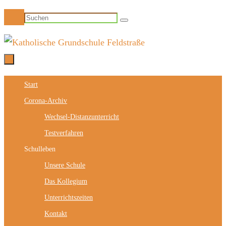
Zum
Suchen
Suchen
Inhalt
nach:
springen
Zum
Start
Inhalt
Corona-Archiv
springen
Wechsel-Distanzunterricht
Testverfahren
Schulleben
Unsere Schule
Das Kollegium
Unterrichtszeiten
Kontakt