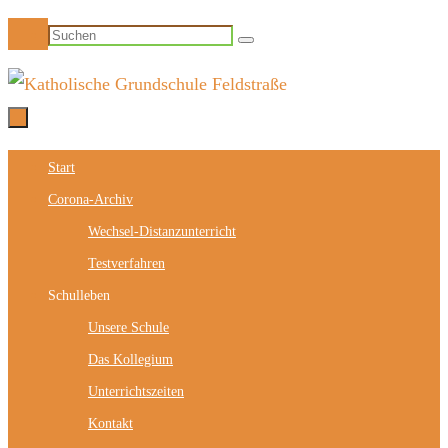
Zum
Suchen
Suchen
Inhalt
nach:
springen
Zum
Start
Inhalt
Corona-Archiv
springen
Wechsel-Distanzunterricht
Testverfahren
Schulleben
Unsere Schule
Das Kollegium
Unterrichtszeiten
Kontakt