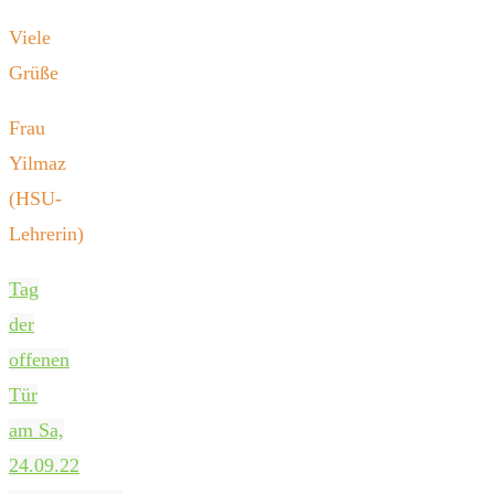
Viele
Grüße
Frau
Yilmaz
(HSU-
Lehrerin)
Tag
der
offenen
Tür
am Sa,
24.09.22