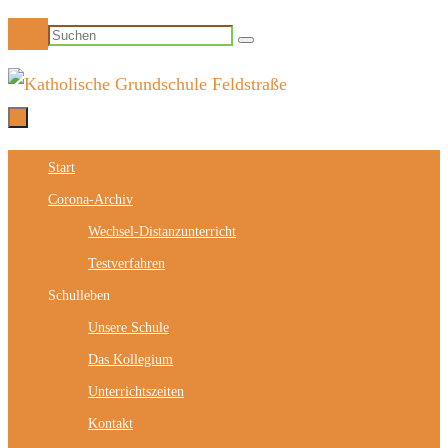
Zum
Suchen
Suchen
Inhalt
nach:
springen
Zum
Start
Inhalt
Corona-Archiv
springen
Wechsel-Distanzunterricht
Testverfahren
Schulleben
Unsere Schule
Das Kollegium
Unterrichtszeiten
Kontakt