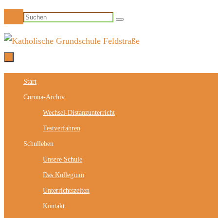
Zum
Suchen
Suchen
Inhalt
nach:
springen
Zum
Start
Inhalt
Corona-Archiv
springen
Wechsel-Distanzunterricht
Testverfahren
Schulleben
Unsere Schule
Das Kollegium
Unterrichtszeiten
Kontakt