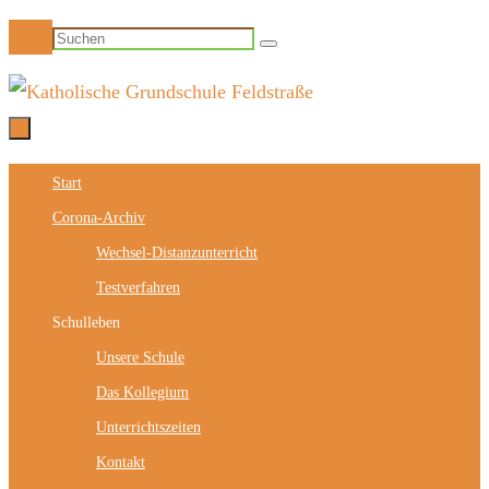
Zum
Suchen
Suchen
Inhalt
nach:
springen
Zum
Start
Inhalt
Corona-Archiv
springen
Wechsel-Distanzunterricht
Testverfahren
Schulleben
Unsere Schule
Das Kollegium
Unterrichtszeiten
Kontakt